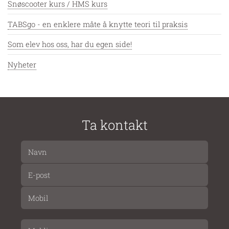
Snøscooter kurs / HMS kurs
TABSgo - en enklere måte å knytte teori til praksis
Som elev hos oss, har du egen side!
Nyheter
Ta kontakt