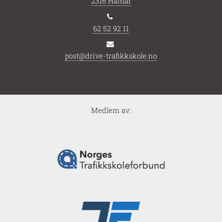
2316 Hamar
62 52 92 11
post@drive-trafikkskole.no
Medlem av: